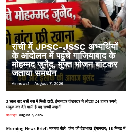
रांची में JPSC-JSSC अभ्यर्थियों
के आंदोलन में पहुंचे गाजियाबाद के
मोहम्मद जुनैद, मुफ्त भोजन बांटकर
जताया समर्थन
Ainnews1
-
August 7, 2026
2 साल बाद उसी बस में मिली दादी, ईमानदार कंडक्टर ने लौटाए 24 हजार रुपये,
भावुक कर देने वाली है यह सच्ची कहानी
महाराष्ट्र
August 7, 2026
Morning News Brief: भागवत बोले- जेन-जी देशभक्त-ईमानदार; 10 मिनट में