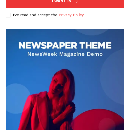
I WANT IN
I've read and accept the
Privacy Policy
.
DOWNLOAD NOW
AIN NEWS 1
Contact Us
About Us
Privacy Policy
Terms of Use Agreement