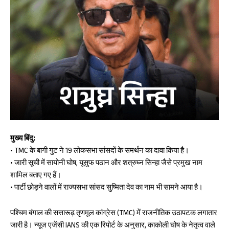
DOWNLOAD NOW
AIN NEWS 1
Contact Us
About Us
मुख्य बिंदु:
Privacy Policy
• TMC के बागी गुट ने 19 लोकसभा सांसदों के समर्थन का दावा किया है।
• जारी सूची में सायोनी घोष, यूसुफ पठान और शत्रुघ्न सिन्हा जैसे प्रमुख नाम
Terms of Use Agreement
शामिल बताए गए हैं।
• पार्टी छोड़ने वालों में राज्यसभा सांसद सुष्मिता देव का नाम भी सामने आया है।
Facebook
X
WhatsApp
Share
पश्चिम बंगाल की सत्तारूढ़ तृणमूल कांग्रेस (TMC) में राजनीतिक उठापटक लगातार
जारी है। न्यूज एजेंसी IANS की एक रिपोर्ट के अनुसार, काकोली घोष के नेतृत्व वाले