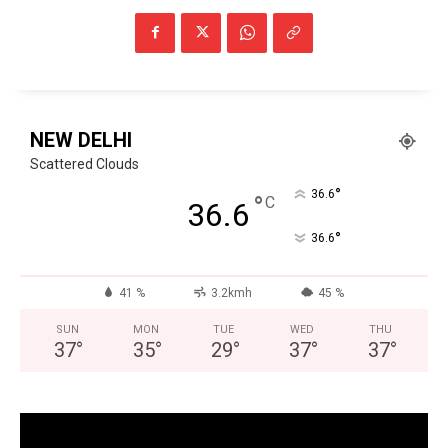
NEW DELHI
Scattered Clouds
°
36.6
°
C
36.6
°
36.6
41 %
3.2kmh
45 %
SUN
MON
TUE
WED
THU
37
°
35
°
29
°
37
°
37
°