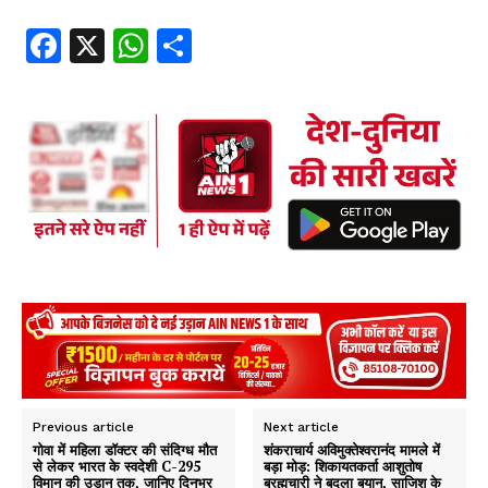
Fa
X
W
S
ce
ha
ha
b
ts
re
oo
A
k
p
p
Previous article
Next article
गोवा में महिला डॉक्टर की संदिग्ध मौत
शंकराचार्य अविमुक्तेश्वरानंद मामले में
से लेकर भारत के स्वदेशी C-295
बड़ा मोड़: शिकायतकर्ता आशुतोष
विमान की उड़ान तक, जानिए दिनभर
ब्रह्मचारी ने बदला बयान, साजिश के