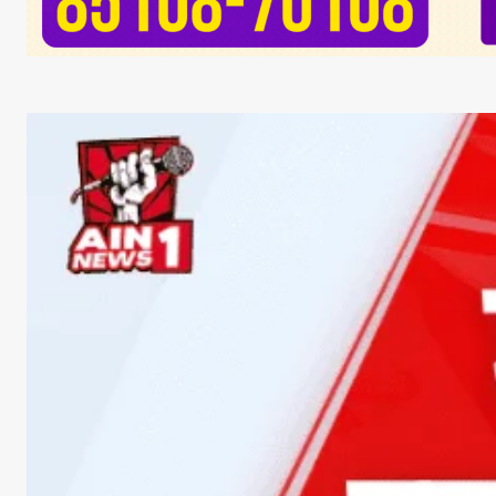
Facebook
X
Whats
Sha
Read Lates
AIN NEWS