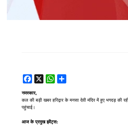
F
X
W
S
a
h
h
नमस्कार,
c
at
ar
कल की बड़ी खबर हरिद्वार के मनसा देवी मंदिर में हुए भगदड़ की रह
e
s
e
पहुंचाई।
b
A
आज के प्रमुख इवेंट्स:
o
p