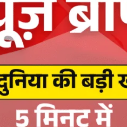
About Us
Privacy Policy
Terms of Use Agreement
D NOW
App
re