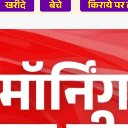
App
re
t News on
 1 App
AIN NEWS 1
Contact Us