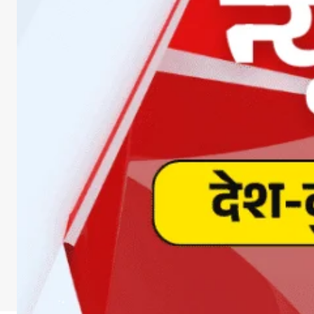
DOWNLOA
Facebook
X
Whats
Sha