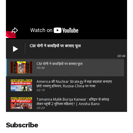
DOWNLOAD NOW
CM योगी ने कावड़ियों पर बरसाए फूल
AIN NEWS 1
00:46
CM योगी ने कावड़ियों पर बरसाए फूल
00:46
Contact Us
About Us
America की Nuclear Strategy में बड़ा बदलाव! बनाएगा
छोटे परमाणु हथियार, Russia-China पर नजर
Privacy Policy
02:19
Terms of Use Agreement
Tamanna Malik Burqa Kanwar : हरिद्वार से कांवड़
लेकर पहुंचीं 2 मुस्लिम महिलाएं ! | Anisha Bano
03:24
Facebook
X
WhatsApp
Share
UP का सबसे महंगा Expressway 18 दिन में धंसा! 84 जगहों
पर नुकसान, Gadkari के दावों पर सवाल
Subscribe
06:22