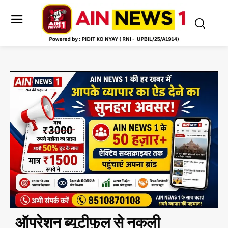
ऑपरेशन ब्यूटीफुल से नकली