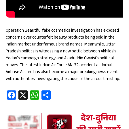
Operation Beautiful fake cosmetics investigation has exposed
concerns over counterfeit beauty products being sold in the
Indian market under famous brand names. Meanwhile, Uttar
Pradesh politics is witnessing a new battle between Akhilesh
Yadav’s campaign strategy and Asaduddin Owaisi’s political
moves. The latest Indian Air Force AN-32 accident at Jorhat
Airbase Assam has also become a major breaking news event,
with authorities investigating the cause of the aircraft mishap.
Fa
X
W
S
ce
ha
ha
b
ts
re
oo
A