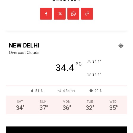
Facebook
X
WhatsApp
Share
Read Latest News on AIN
NEW DELHI
NEWS 1 App
Overcast Clouds
°
34.4
°
C
34.4
°
34.4
51 %
4.3kmh
90 %
SAT
SUN
MON
TUE
WED
34
°
37
°
36
°
32
°
35
°