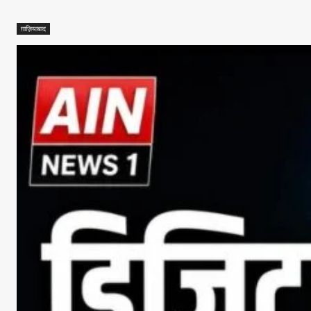
ग़ाज़ियाबाद
Facebook
X
Whats
Sha
Read Lates
AIN NEWS