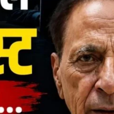
About Us
Privacy Policy
Terms of Use Agreement
D NOW
App
re