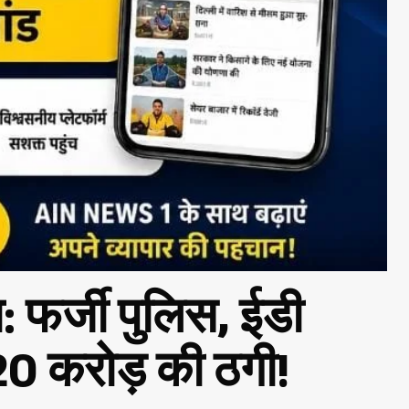
: फर्जी पुलिस, ईडी
.20 करोड़ की ठगी!