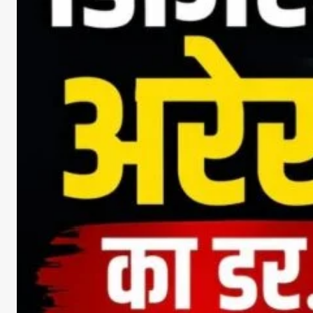
DOWNLOA
Facebook
X
Whats
Sha