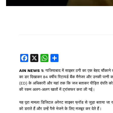
F
X
W
S
a
h
h
AIN NEWS 1:
गाजियाबाद में साइबर ठगी का एक बेहद चौंकाने व
c
at
ar
का डर दिखाकर 84 वर्षीय रिटायर्ड बैंक मैनेजर और उनकी पत्नी 
e
s
e
(ED) के अधिकारी और यहां तक कि जज बताकर पीड़ित दंपति को 
b
A
की रकम अलग-अलग खातों में ट्रांसफर करा ली गई।
o
p
यह पूरा मामला डिजिटल अरेस्ट साइबर फ्रॉड से जुड़ा बताया जा 
o
p
को डराते हैं और उन्हें पैसे भेजने के लिए मजबूर कर देते हैं।