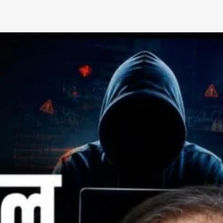
App
re
t News on
 1 App
AIN NEWS 1
Contact Us