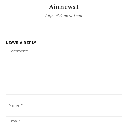
Ainnews1
https://ainnews1.com
LEAVE A REPLY
Comment:
Nam
Ema