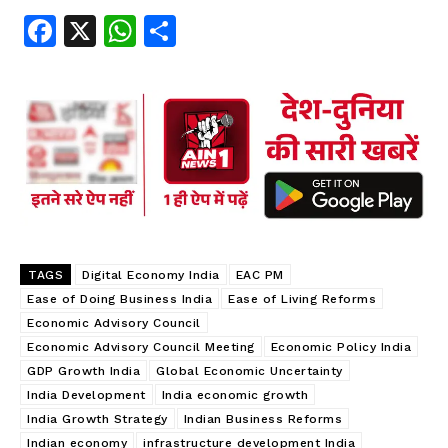
Fa
X
W
S
ce
ha
ha
b
ts
re
oo
A
k
p
p
TAGS
Digital Economy India
EAC PM
Ease of Doing Business India
Ease of Living Reforms
Economic Advisory Council
Economic Advisory Council Meeting
Economic Policy India
GDP Growth India
Global Economic Uncertainty
India Development
India economic growth
India Growth Strategy
Indian Business Reforms
Indian economy
infrastructure development India