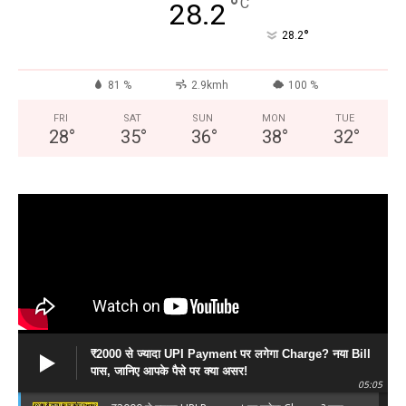
°
C
28.2
°
28.2
DOWNLOAD NOW
81 %
2.9kmh
100 %
FRI
SAT
SUN
MON
TUE
28
°
35
°
36
°
38
°
32
°
AIN NEWS 1
Contact Us
About Us
Privacy Policy
Terms of Use Agreement
Facebook
X
WhatsApp
Share
₹2000 से ज्यादा UPI Payment पर लगेगा Charge? नया Bill
पास, जानिए आपके पैसे पर क्या असर!
05:05