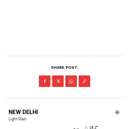
Facebook
X
WhatsApp
Share
Read Latest News on AIN
NEWS 1 App
SHARE POST:
NEW DELHI
Light Rain
°
28.2