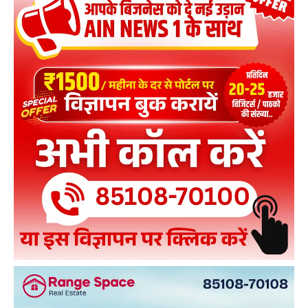
01:54
पंजाब: अग्निवीर भर्ती के नाम पर ठगी करने वाले गिरोह का
भंडाफोड़, दो आरोपी गिरफ्तार
02:51
गाजियाबाद: ACP जियाउद्दीन अहमद ने कांवड़ मार्ग पर
श्रद्धालुओं को बांटा जल
00:19